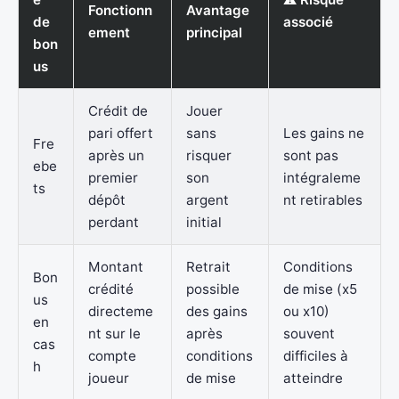
Fonctionn
Avantage
de
associé
ement
principal
bon
us
Crédit de
Jouer
pari offert
sans
Les gains ne
Fre
après un
risquer
sont pas
ebe
premier
son
intégraleme
ts
dépôt
argent
nt retirables
perdant
initial
Montant
Retrait
Conditions
Bon
crédité
possible
de mise (x5
us
directeme
des gains
ou x10)
en
nt sur le
après
souvent
cas
compte
conditions
difficiles à
h
joueur
de mise
atteindre