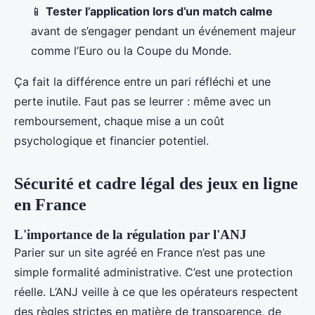
📱
Tester l’application lors d’un match calme
avant de s’engager pendant un événement majeur
comme l’Euro ou la Coupe du Monde.
Ça fait la différence entre un pari réfléchi et une
perte inutile. Faut pas se leurrer : même avec un
remboursement, chaque mise a un coût
psychologique et financier potentiel.
Sécurité et cadre légal des jeux en ligne
en France
L'importance de la régulation par l'ANJ
Parier sur un site agréé en France n’est pas une
simple formalité administrative. C’est une protection
réelle. L’ANJ veille à ce que les opérateurs respectent
des règles strictes en matière de transparence, de