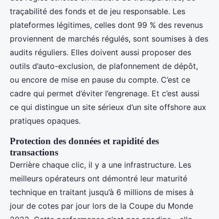
traçabilité des fonds et de jeu responsable. Les
plateformes légitimes, celles dont 99 % des revenus
proviennent de marchés régulés, sont soumises à des
audits réguliers. Elles doivent aussi proposer des
outils d’auto-exclusion, de plafonnement de dépôt,
ou encore de mise en pause du compte. C’est ce
cadre qui permet d’éviter l’engrenage. Et c’est aussi
ce qui distingue un site sérieux d’un site offshore aux
pratiques opaques.
Protection des données et rapidité des
transactions
Derrière chaque clic, il y a une infrastructure. Les
meilleurs opérateurs ont démontré leur maturité
technique en traitant jusqu’à 6 millions de mises à
jour de cotes par jour lors de la Coupe du Monde